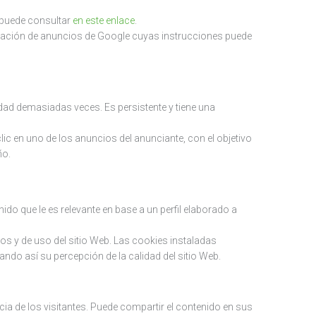
 puede consultar
en este enlace
.
guración de anuncios de Google cuyas instrucciones puede
dad demasiadas veces. Es persistente y tiene una
lic en uno de los anuncios del anunciante, con el objetivo
ño.
ido que le es relevante en base a un perfil elaborado a
os y de uso del sitio Web. Las cookies instaladas
ando así su percepción de la calidad del sitio Web.
cia de los visitantes. Puede compartir el contenido en sus