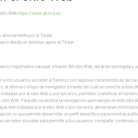
 sitio Web
https://www.qbosq.es
:
directamente por el Titular.
ario desde un dominio ajeno al Titular.
ios registrados navegar a través del sitio Web, del área restringida y a
 a los usuarios acceder al Servicio con algunas características de cará
, el idioma o el tipo de navegador a través del cual se conecta a este si
tratadas por el sitio Web o por terceros, permiten cuantificar el número 
 sitio Web. Para ello se analiza la navegación que realizas en este sitio 
ue, bien tratadas por el sitio Web o por terceros, almacenan informac
ción, lo que permite desarrollar un perfil específico para mostrar publ
as de redes sociales para permitir a los usuarios compartir contenido 