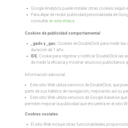
Google Analytics puede instalar otras cookies según 
Para dejar de recibir publicidad personalizada de Goo
consultar
en este enlace
.
Cookies de publicidad comportamental
_gads y _gac.
Cookies de DoubleClick para medir las i
duración de 1 año.
IDE.
Cookie para registrar y notificar DoubleClick las 
de medir la eficacia y mostrar anuncios publicitarios q
Información adicional:
Este sitio Web utiliza servicios de DoubleClick; que pu
partir de sus hábitos de navegación, mejorando así su per
Este sitio Web utiliza servicios de Google Adsense que
permiten mejorar la publicidad que encuentra en el sitio 
Cookies sociales
El sitio Web incluye otras funcionalidades proporciona