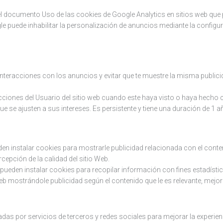
el documento Uso de las cookies de Google Analytics en sitios web que
gle puede inhabilitar la personalización de anuncios mediante la confi
nteracciones con los anuncios y evitar que te muestre la misma publici
acciones del Usuario del sitio web cuando este haya visto o haya hecho c
ue se ajusten a sus intereses. Es persistente y tiene una duración de 1 a
eden instalar cookies para mostrarle publicidad relacionada con el conten
cepción de la calidad del sitio Web.
 pueden instalar cookies para recopilar información con fines estadístic
Web mostrándole publicidad según el contenido que le es relevante, mejor
das por servicios de terceros y redes sociales para mejorar la experien