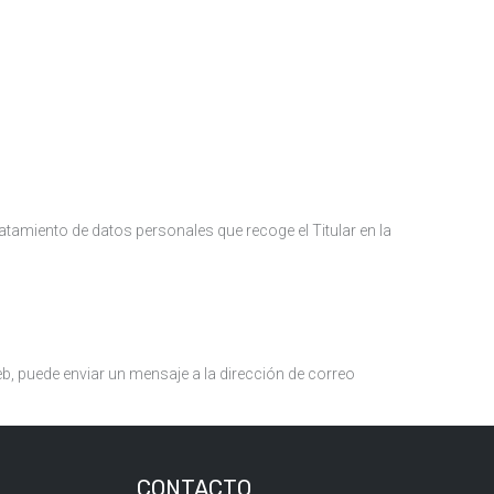
ratamiento de datos personales que recoge el Titular en la
eb, puede enviar un mensaje a la dirección de correo
CONTACTO